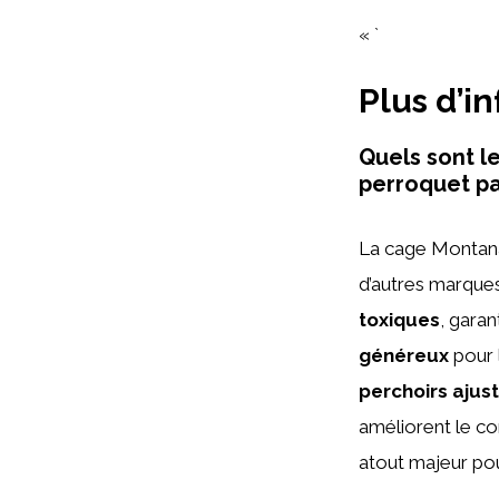
« `
Plus d’i
Quels sont l
perroquet pa
La cage Montana 
d’autres marques
toxiques
, garan
généreux
pour l
perchoirs ajus
améliorent le con
atout majeur pou