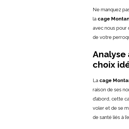
Ne manquez pas 
la
cage Monta
avec nous pour d
de votre perroqu
Analyse 
choix id
La
cage Monta
raison de ses no
d’abord, cette c
voler et de se m
de santé liés à l’