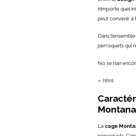
n’importe quel in
peut convenir à 
Dans l’ensemble,
perroquets qui r
No se han encon
« `html
Caractér
Montana
La
cage Monta
perroquets. Co