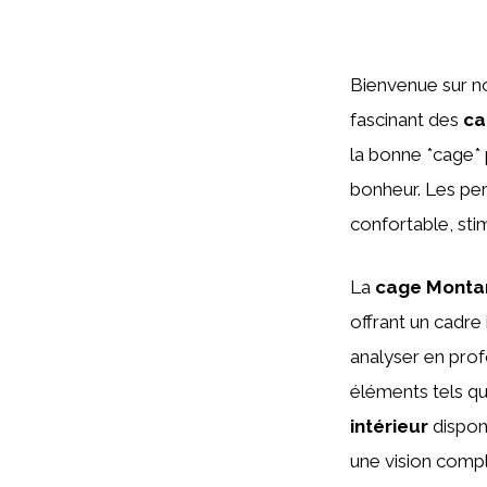
Bienvenue sur no
fascinant des
ca
la bonne *cage*
bonheur. Les pe
confortable, stim
La
cage Monta
offrant un cadre
analyser en prof
éléments tels q
intérieur
dispon
une vision complè