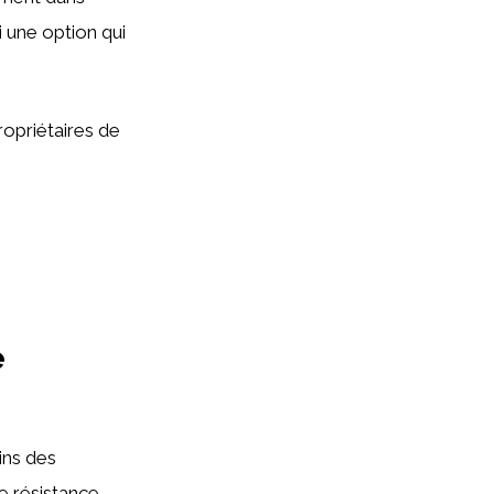
si une option qui
ropriétaires de
e
ins des
te résistance