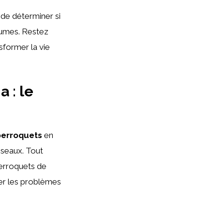
de déterminer si
lumes. Restez
sformer la vie
 : le
perroquets
en
iseaux. Tout
erroquets de
ter les problèmes