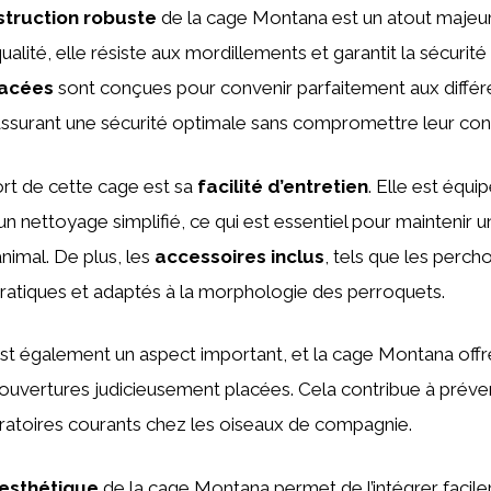
struction robuste
de la cage Montana est un atout majeur
alité, elle résiste aux mordillements et garantit la sécurité
pacées
sont conçues pour convenir parfaitement aux diffé
ssurant une sécurité optimale sans compromettre leur con
ort de cette cage est sa
facilité d’entretien
. Elle est équip
n nettoyage simplifié, ce qui est essentiel pour maintenir
animal. De plus, les
accessoires inclus
, tels que les percho
ratiques et adaptés à la morphologie des perroquets.
st également un aspect important, et la cage Montana offr
s ouvertures judicieusement placées. Cela contribue à préven
ratoires courants chez les oiseaux de compagnie.
esthétique
de la cage Montana permet de l’intégrer facil