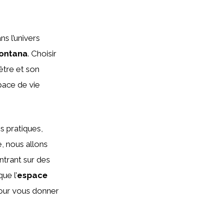
s l’univers
ontana
. Choisir
être et son
pace de vie
s pratiques,
e, nous allons
ntrant sur des
que l’
espace
pour vous donner