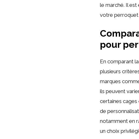
le marché. Il es
votre perroquet,
Compara
pour per
En comparant l
plusieurs critè
marques comm
ils peuvent var
certaines cages 
de personnalisat
notamment en rai
un choix privilég