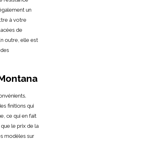
 également un
tre à votre
spacées de
n outre, elle est
 des
 Montana
onvénients.
es finitions qui
, ce qui en fait
 que le prix de la
res modèles sur