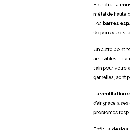
En outre, la
con
métal de haute qu
Les
barres es
de perroquets, a
Un autre point f
amovibles pour u
sain pour votre 
gamelles, sont p
La
ventilation
e
d’air grâce à se
problèmes respi
Enfin, la
design 