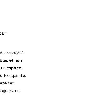
our
par rapport à
bles et non
e un
espace
us, tels que des
tretien et
cage est un