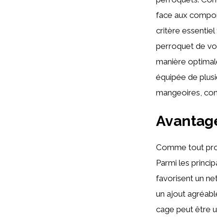
face aux comport
critère essentie
perroquet de vol
manière optimale
équipée de plus
mangeoires, cont
Avantage
Comme tout prod
Parmi les princi
favorisent un net
un ajout agréable
cage peut être u