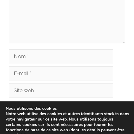
Nom
E-
mail
Site
web
Enregistrer mon nom, mon e-mail et mon site
Nous utilisons des cookies
Notre web utilise des cookies et autres identifiants stockés dans
dans le navigateur pour mon prochain
votre navigateur sur ce site web. Nous utilisons toujours
commentaire.
certains cookies car ils sont nécessaires pour fournir les
fonctions de base de ce site web (dont les détails peuvent être