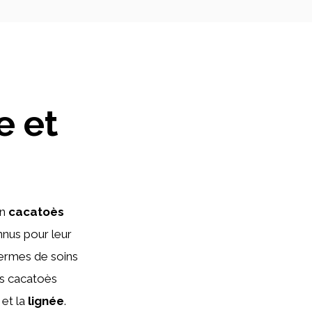
e et
un
cacatoès
nnus pour leur
 termes de soins
s cacatoès
et la
lignée
.