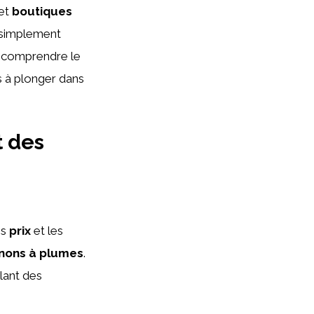
et
boutiques
 simplement
s, comprendre le
s à plonger dans
t des
es
prix
et les
ons à plumes
.
lant des