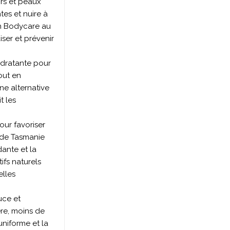
irs et peaux
tes et nuire à
an Bodycare au
iser et prévenir
ydratante pour
out en
ne alternative
t les
our favoriser
e de Tasmanie
dante et la
ifs naturels
elles
uce et
ère, moins de
uniforme et la