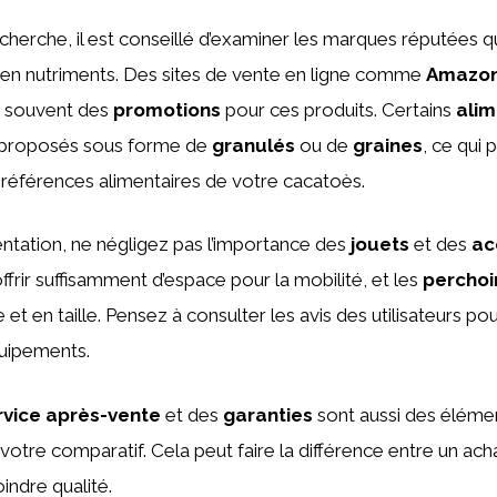
cherche, il est conseillé d’examiner les marques réputées 
 en nutriments. Des sites de vente en ligne comme
Amazo
t souvent des
promotions
pour ces produits. Certains
alim
 proposés sous forme de
granulés
ou de
graines
, ce qui 
préférences alimentaires de votre cacatoès.
mentation, ne négligez pas l’importance des
jouets
et des
ac
ffrir suffisamment d’espace pour la mobilité, et les
perchoi
 et en taille. Pensez à consulter les avis des utilisateurs p
quipements.
rvice après-vente
et des
garanties
sont aussi des éléme
otre comparatif. Cela peut faire la différence entre un acha
indre qualité.