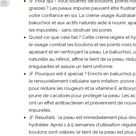
Pour qui ? Vous souffrez de boutons, points no
grasses ? Les peaux impures peuvent être frustran
votre confiance en soi. La crème visage Australi
bakuchiol et aux actifs naturels aide à nourrir, apa
les impuretés - sans obstruer les pores.
Qu'est-ce que cela fait ? Cette crème légère et h
le visage combat les boutons et les points noirs t
apaisant et en renforçant la peau. Le bakuchiol, u
naturelle au rétinol, affine le teint de la peau, rédui
irrégularités et assure un teint uniforme.
Pourquoi est-il spécial ? Enrichi en bakuchiol p
le renouvellement cellulaire sans irritation, poivr
pour réduire les rougeurs et la vitamine E antioxy
prune de cacatoès pour protéger la peau. Les act
ont un effet antibactérien et préviennent de nouv
impuretés.
Résultats : la peau est immédiatement plus do
hydratée. Après 1 à 5 semaines d'utilisation réguli
boutons sont visibles, le teint de la peau est plus 