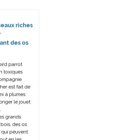
eaux riches
r
ant des os
ird parrot
n toxiques
compagnie
er est fait de
ami à plumes
ronger le jouet
.
es grands
bois, des os
 qui peuvent
out en les