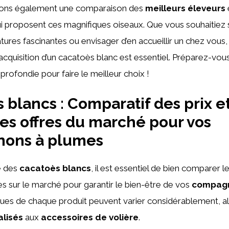
rons également une comparaison des
meilleurs éleveurs
i proposent ces magnifiques oiseaux. Que vous souhaitiez
tures fascinantes ou envisager d’en accueillir un chez vou
’acquisition d’un cacatoès blanc est essentiel. Préparez-vou
profondie pour faire le meilleur choix !
 blancs : Comparatif des prix e
es offres du marché pour vos
ons à plumes
e des
cacatoès blancs
, il est essentiel de bien comparer l
s sur le marché pour garantir le bien-être de vos
compagn
ques de chaque produit peuvent varier considérablement, al
alisés
aux
accessoires de volière
.