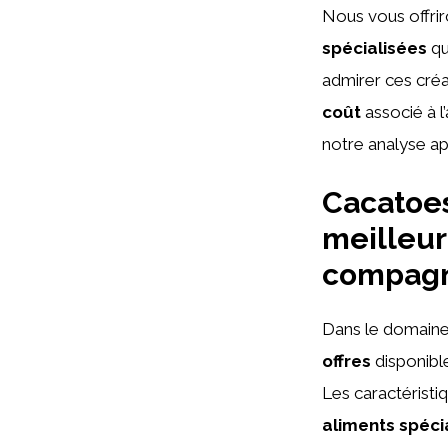
Nous vous offri
spécialisées
qu
admirer ces créa
coût
associé à l
notre analyse ap
Cacatoes
meilleur
compagn
Dans le domain
offres
disponible
Les caractéristi
aliments spéci