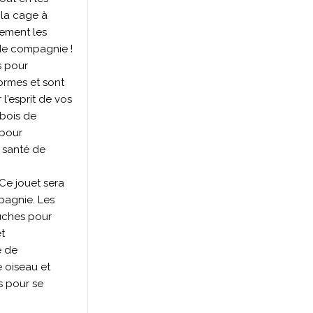
 la cage à
lement les
de compagnie !
s pour
ormes et sont
l'esprit de vos
 bois de
 pour
a santé de
Ce jouet sera
pagnie. Les
ouches pour
t
é de
e oiseau et
s pour se