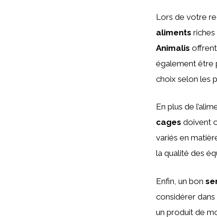
Lors de votre re
aliments
riches
Animalis
offren
également être
choix selon les 
En plus de l’ali
cages
doivent o
variés en matière
la qualité des é
Enfin, un bon
se
considérer dans v
un produit de mo