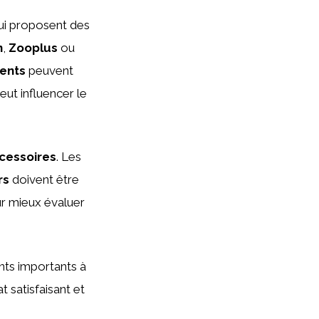
qui proposent des
n
,
Zooplus
ou
ents
peuvent
peut influencer le
cessoires
. Les
rs
doivent être
our mieux évaluer
nts importants à
t satisfaisant et