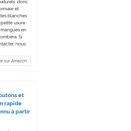
naturels, donc
ormale et
ettes blanches
 petite usure
es mangues en
tombera. Si
ntacter, nous
er sur Amazon
boutons et
on rapide
nnu à partir