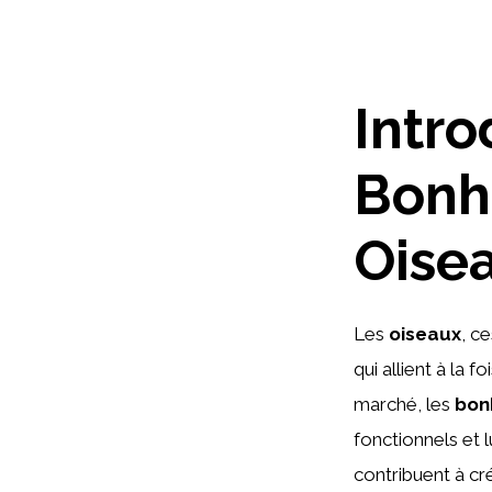
Intro
Bonh
Oise
Les
oiseaux
, c
qui allient à la 
marché, les
bon
fonctionnels et 
contribuent à cr