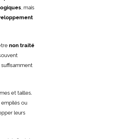
logiques
, mais
veloppement
 être
non traité
souvent
t suffisamment
es et tailles.
e empilés ou
opper leurs