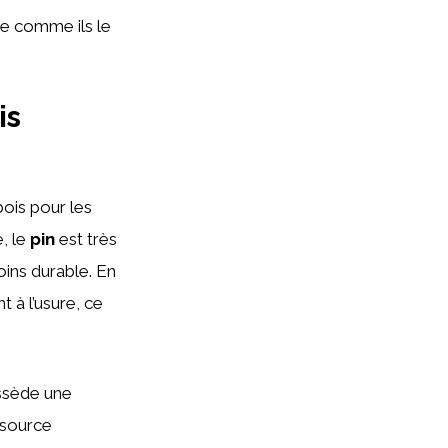
re comme ils le
is
bois pour les
, le
pin
est très
oins durable. En
t à l’usure, ce
ossède une
ssource