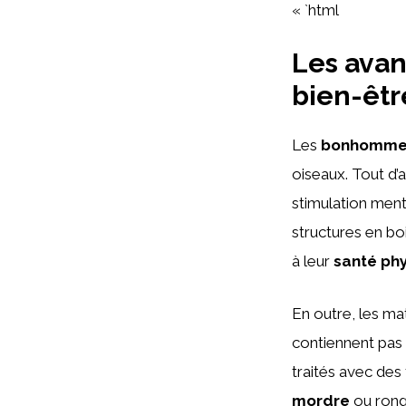
« `html
Les avan
bien-êtr
Les
bonhommes
oiseaux. Tout d’
stimulation ment
structures en bo
à leur
santé ph
En outre, les ma
contiennent pas
traités avec des 
mordre
ou rong