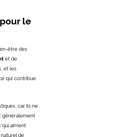
pour le
bien-être des
nt
et de
, et les
ce qui contribue
tiques, car ils ne
nt généralement
x qui aiment
 naturel de