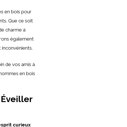
es en bois pour
nts. Que ce soit
 de charme à
rerons également
t inconvénients.
oin de vos amis à
onhommes en bois
Éveiller
esprit curieux