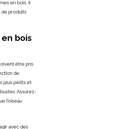
es en bois, il
t de produits
 en bois
oivent être pris
ction de
 plus petits et
obustes. Assurez-
e l’oiseau
agir avec des