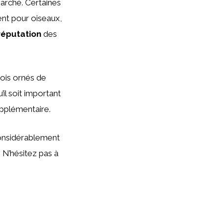
marché. Certaines
ent pour oiseaux,
réputation
des
ois ornés de
’il soit important
pplémentaire.
considérablement
. N’hésitez pas à