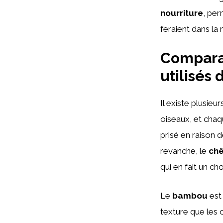
nourriture
, per
feraient dans la 
Comparai
utilisés 
Il existe plusie
oiseaux, et chaq
prisé en raison 
revanche, le
ch
qui en fait un ch
Le
bambou
est 
texture que les 