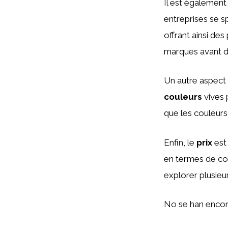
Il est également
entreprises se s
offrant ainsi des
marques avant de
Un autre aspect
couleurs
vives p
que les couleurs
Enfin, le
prix
est
en termes de coût
explorer plusieur
No se han encon