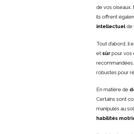
de vos oiseaux. 
ils offrent égal
intellectuel
de 
Tout d’abord, il 
et
sûr
pour vos 
recommandées. I
robustes pour ré
En matière de
d
Certains sont co
manipulés au sol
habilités motri