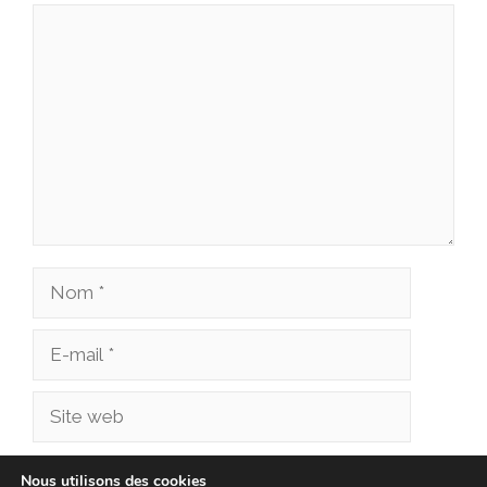
Commentaire
Nom
E-
mail
Site
web
Enregistrer mon nom, mon e-mail et mon site
Nous utilisons des cookies