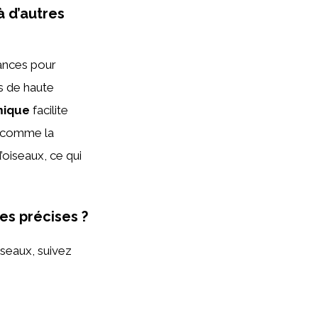
à d’autres
lances pour
s de haute
mique
facilite
és comme la
’oiseaux, ce qui
es précises ?
seaux, suivez