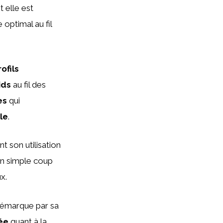
t elle est
 optimal au fil
rofils
ids
au fil des
es
qui
le
.
nt son utilisation
’un simple coup
x.
émarque par sa
ée
quant à la