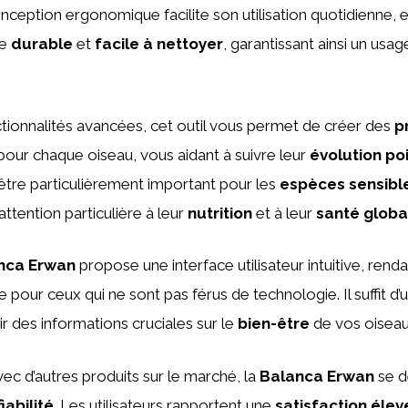
nception ergonomique facilite son utilisation quotidienne, e
re
durable
et
facile à nettoyer
, garantissant ainsi un usage
tionnalités avancées, cet outil vous permet de créer des
p
our chaque oiseau, vous aidant à suivre leur
évolution po
 être particulièrement important pour les
espèces sensibl
ttention particulière à leur
nutrition
et à leur
santé globa
nca Erwan
propose une interface utilisateur intuitive, renda
pour ceux qui ne sont pas férus de technologie. Il suffit d
ir des informations cruciales sur le
bien-être
de vos oiseau
c d’autres produits sur le marché, la
Balanca Erwan
se d
fiabilité
. Les utilisateurs rapportent une
satisfaction élev