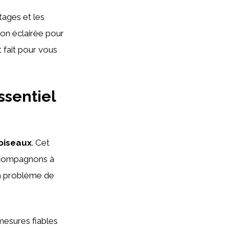
tages et les
ion éclairée pour
t fait pour vous
ssentiel
oiseaux
. Cet
compagnons à
n problème de
mesures fiables