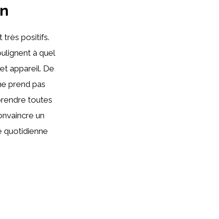
an
très positifs.
oulignent à quel
cet appareil. De
ne prend pas
prendre toutes
onvaincre un
té quotidienne