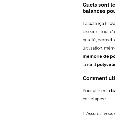
Quels sont l
balances pou
La balança Erwa
oiseaux. Tout d’
qualité, permett
l’utilisation, mê
mémoire de po
la rend
polyval
Comment util
Pour utiliser la
b
ces étapes :
1. Assurez-vous 