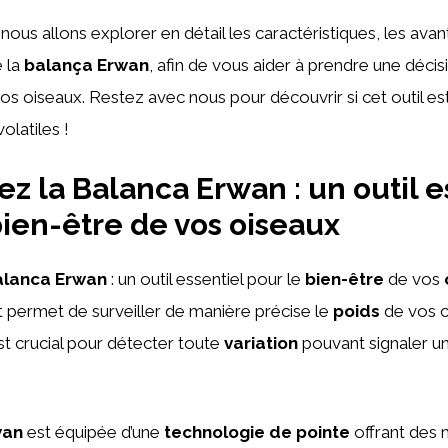
 nous allons explorer en détail les caractéristiques, les avan
e la
balança Erwan
, afin de vous aider à prendre une décis
vos oiseaux. Restez avec nous pour découvrir si cet outil es
olatiles !
z la Balanca Erwan : un outil e
bien-être de vos oiseaux
alanca Erwan
: un outil essentiel pour le
bien-être
de vos
t permet de surveiller de manière précise le
poids
de vos 
st crucial pour détecter toute
variation
pouvant signaler u
wan
est équipée d’une
technologie de pointe
offrant des 