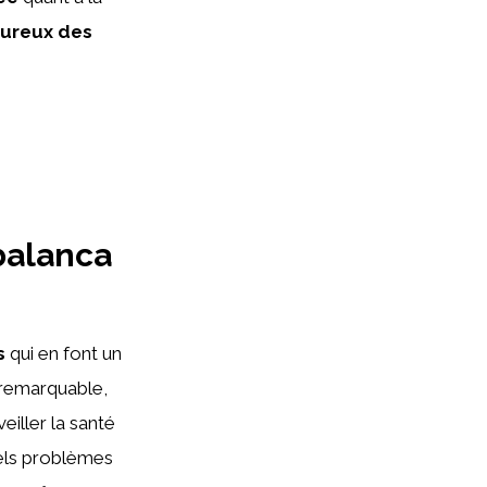
ureux des
 balanca
s
qui en font un
remarquable,
eiller la santé
uels problèmes