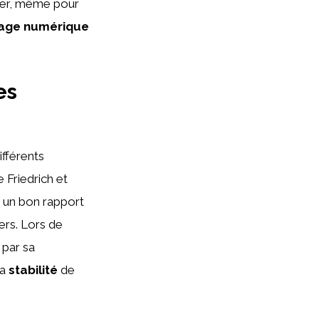
iser, même pour
hage numérique
es
fférents
 Friedrich et
 un bon rapport
hers. Lors de
 par sa
la
stabilité
de