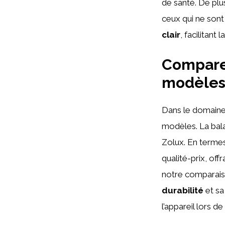
de santé. De plu
ceux qui ne sont
clair
, facilitant
Comparer
modèle
Dans le domaine 
modèles. La bala
Zolux. En terme
qualité-prix, off
notre comparais
durabilité
et s
l’appareil lors d