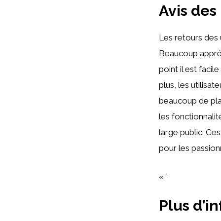
Avis des
Les retours des 
Beaucoup appré
point il est faci
plus, les utilisa
beaucoup de pla
les fonctionnali
large public. Ce
pour les passionn
« `
Plus d’i