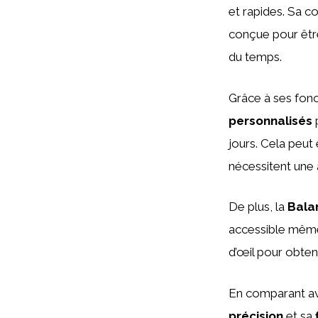
et rapides. Sa co
conçue pour êt
du temps.
Grâce à ses fonc
personnalisés
p
jours. Cela peut
nécessitent une a
De plus, la
Bala
accessible même 
d’œil pour obten
En comparant ave
précision
et sa