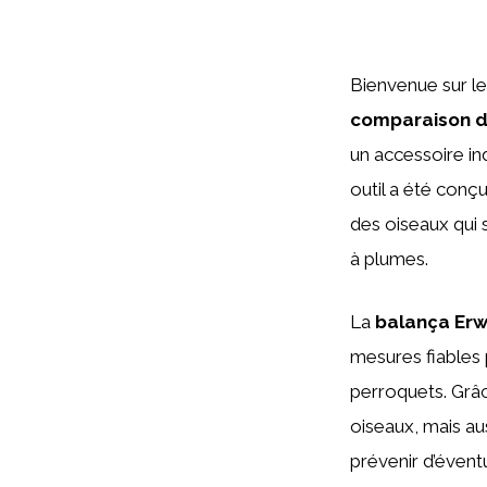
Bienvenue sur l
comparaison de
un accessoire in
outil a été con
des oiseaux qui 
à plumes.
La
balança Er
mesures fiables p
perroquets. Grâ
oiseaux, mais aus
prévenir d’éventu