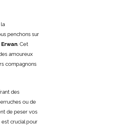
 la
nous penchons sur
 Erwan
. Cet
t des amoureux
leurs compagnons
ffrant des
 perruches ou de
ent de peser vos
 est crucial pour