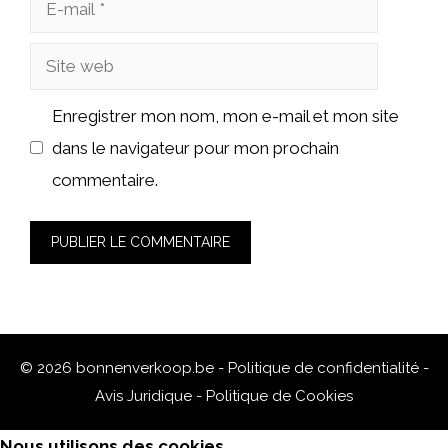
E-
mail
Site
web
Enregistrer mon nom, mon e-mail et mon site
dans le navigateur pour mon prochain
commentaire.
© 2026 bonnenverkoop.be -
Politique de confidentialité
-
Avis Juridique
-
Politique de Cookies
Nous utilisons des cookies