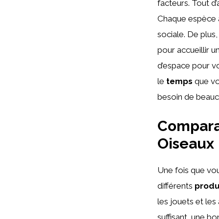
facteurs. Tout d
Chaque espèce a 
sociale. De plus
pour accueillir u
d’espace pour vo
le
temps
que vo
besoin de beauco
Comparai
Oiseaux
Une fois que vou
différents
produ
les jouets et le
suffisant, une b