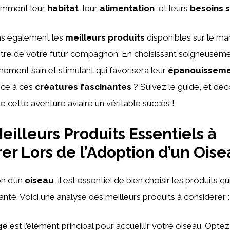
tamment leur
habitat
, leur
alimentation
, et leurs
besoins 
s également les
meilleurs produits
disponibles sur le ma
-être de votre futur compagnon. En choisissant soigneusem
nement sain et stimulant qui favorisera leur
épanouissem
nce à ces
créatures fascinantes
? Suivez le guide, et dé
 cette aventure aviaire un véritable succès !
eilleurs Produits Essentiels à
er Lors de l’Adoption d’un Oise
on d’un
oiseau
, il est essentiel de bien choisir les produits q
anté. Voici une analyse des meilleurs produits à considérer :
ge
est l’élément principal pour accueillir votre oiseau. Opt