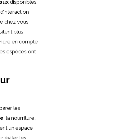
eaux
disponibles.
d’interaction
ace chez vous
sitent plus
prendre en compte
nes espèces ont
ur
parer les
ge
, la nourriture,
rent un espace
r éviter les