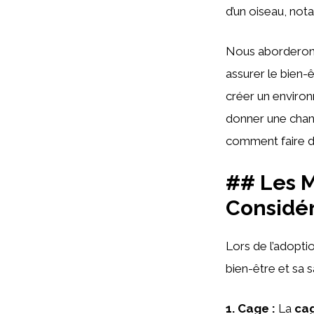
d’un oiseau, no
Nous aborderon
assurer le bien
créer un environ
donner une cha
comment faire de
## Les M
Considér
Lors de l’adopti
bien-être et sa s
1.
Cage
:
La
ca