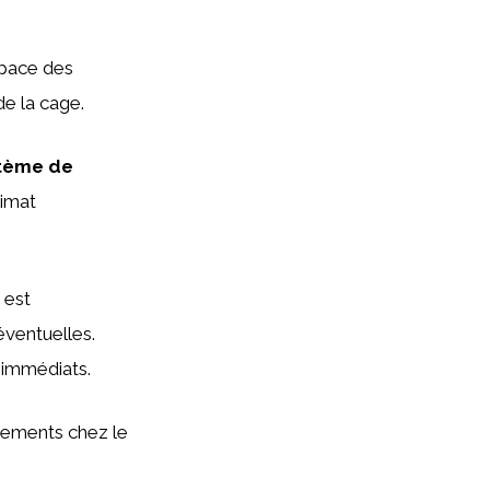
pace des
de la cage.
tème de
limat
 est
éventuelles.
 immédiats.
cements chez le