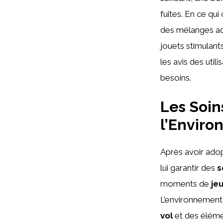
fuites. En ce qu
des mélanges ada
jouets stimulants
les avis des util
besoins.
Les Soin
l’Envir
Après avoir adopt
lui garantir des
s
moments de
je
L’environnement d
vol
et des éléme