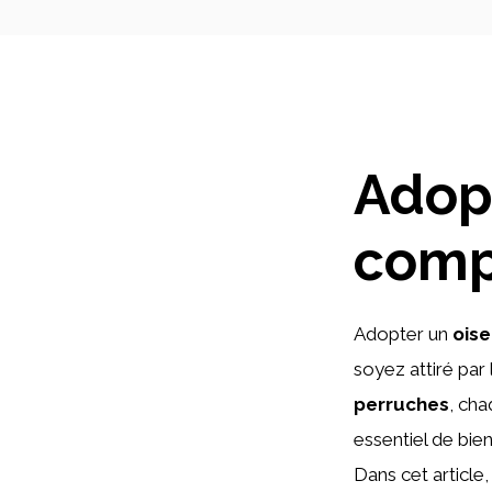
Adopt
comp
Adopter un
ois
soyez attiré par
perruches
, ch
essentiel de bie
Dans cet article,