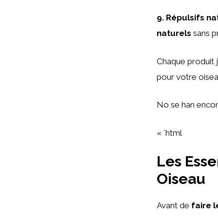
9.
Répulsifs na
naturels
sans pr
Chaque produit j
pour votre oiseau
No se han encon
« `html
Les Esse
Oiseau
Avant de
faire l