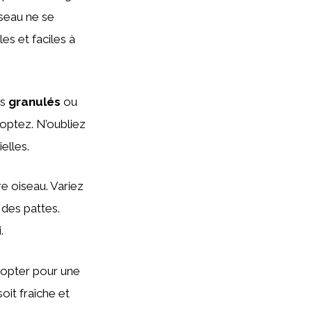
seau ne se
es et faciles à
es
granulés
ou
optez. N’oubliez
elles.
e oiseau. Variez
 des pattes.
.
 opter pour une
oit fraîche et