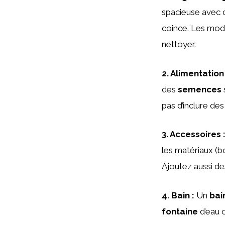
spacieuse avec d
coince. Les modè
nettoyer.
2.
Alimentation
des
semences
pas d’inclure des
3.
Accessoires
les matériaux (b
Ajoutez aussi d
4.
Bain
:
Un
bai
fontaine
d’eau o