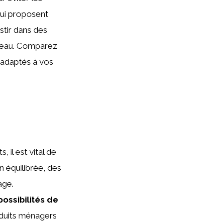
qui proposent
stir dans des
seau. Comparez
t adaptés à vos
 il est vital de
 équilibrée, des
age.
possibilités de
oduits ménagers