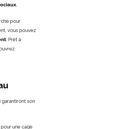
sociaux
.
rché pour
ent, vous pouvez
ent
. Prêt à
couvrez
au
ui garantiront son
ez pour une cage