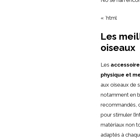
« `html
Les meil
oiseaux
Les
accessoire
physique et me
aux oiseaux de se
notamment en boi
recommandés, car
pour stimuler l’i
matériaux non tox
adaptés à chaque