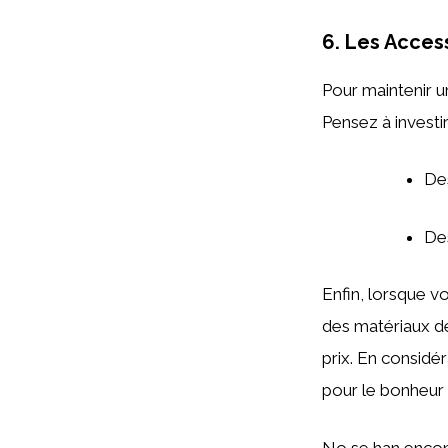
6. Les Acces
Pour maintenir u
Pensez à investir
De
De
Enfin, lorsque vo
des matériaux 
prix. En considé
pour le bonheur 
No se han encon