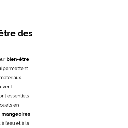
être des
leur
bien-être
ui permettent
 matériaux,
ouvent
nt essentiels
jouets en
t
mangeoires
 l’eau et à la