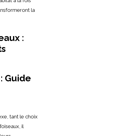
bitat à la fois
ransformeront la
eaux :
ts
: Guide
xe, tant le choix
oiseaux, il