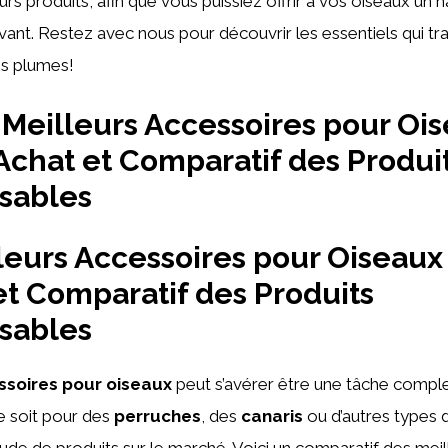
eurs produits, afin que vous puissiez offrir à vos oiseaux un ha
ivant. Restez avec nous pour découvrir les essentiels qui t
es plumes!
Meilleurs Accessoires pour Ois
Achat et Comparatif des Produi
sables
leurs Accessoires pour Oiseaux 
et Comparatif des Produits
sables
ssoires pour oiseaux
peut s’avérer être une tâche comple
e soit pour des
perruches
, des
canaris
ou d’autres types d’