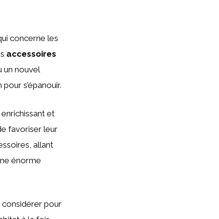
qui concerne les
rs
accessoires
 un nouvel
n pour s’épanouir.
 enrichissant et
e favoriser leur
ssoires, allant
 une énorme
à considérer pour