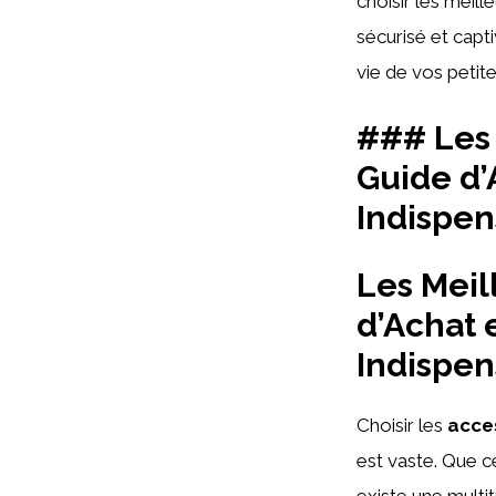
choisir les meill
sécurisé et capt
vie de vos petit
### Les 
Guide d’
Indispen
Les Meil
d’Achat 
Indispen
Choisir les
acce
est vaste. Que c