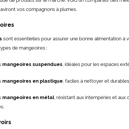
tude de produits sur le marché. Voici un comparatif des meil
 raviront vos compagnons à plumes.
oires
s
sont essentielles pour assurer une bonne alimentation à vo
 types de mangeoires :
s
mangeoires suspendues
, idéales pour les espaces exté
s
mangeoires en plastique
, faciles à nettoyer et durables
s
mangeoires en métal
, résistant aux intempéries et aux 
s.
voirs