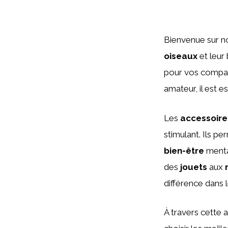
Bienvenue sur n
oiseaux
et leur 
pour vos compag
amateur, il est e
Les
accessoire
stimulant. Ils p
bien-être
mental
des
jouets
aux
différence dans l
À travers cette 