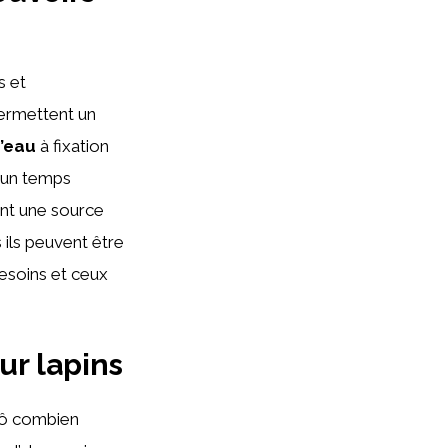
s et
permettent un
d’eau
à fixation
s un temps
nt une source
 ils peuvent être
esoins et ceux
ur lapins
s ô combien