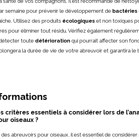
la santé de vos compagnons. Il est recommandé de nettoyer
par semaine pour prévenir le développement de
bactéries
aîche. Utilisez des produits
écologiques
et non toxiques p
rès pour éliminer tout résidu. Vérifiez également régulièrem
 détecter toute
détérioration
qui pourrait affecter son fo
olongera la durée de vie de votre abreuvoir et garantira le
nformations
s critères essentiels à considérer lors de l’an
our oiseaux ?
 des abreuvoirs pour oiseaux, il est essentiel de considérer 