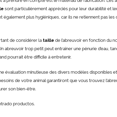
 à prendre en compte est le matériau de fabrication. Les 
le
sont particulièrement appréciés pour leur durabilité et leu
ont également plus hygiéniques, car ils ne retiennent pas l
ortant de considérer la
taille
de l’abreuvoir en fonction du n
n abreuvoir trop petit peut entraîner une pénurie d’eau, tan
d pourrait être difficile à entretenir.
ne évaluation minutieuse des divers modèles disponibles et
 besoins de votre animal garantiront que vous trouvez l’abreu
rer son bien-être.
trado productos.