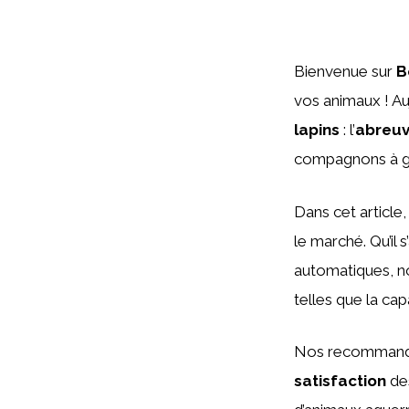
Bienvenue sur
B
vos animaux ! Au
lapins
: l’
abreuv
compagnons à gra
Dans cet article
le marché. Qu’il
automatiques, no
telles que la cap
Nos recommandat
satisfaction
des