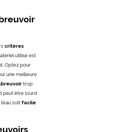
abreuvoir
rs
critères
tériel utilisé est
nt. Optez pour
our une meilleure
abreuvoir
trop
d peut être lourd
 l’eau soit
facile
euvoirs