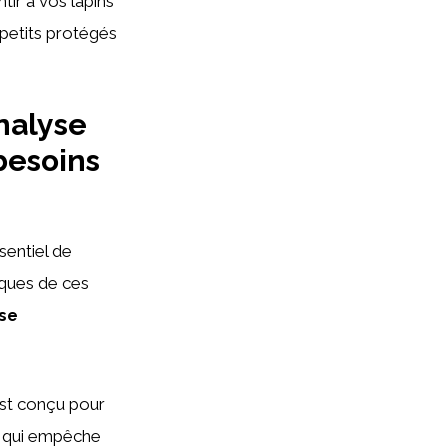
tir à vos lapins
 petits protégés
Analyse
besoins
essentiel de
iques de ces
se
st conçu pour
qui empêche