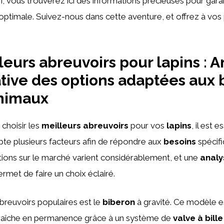
i, vous trouverez ici des informations précieuses pour garan
optimale. Suivez-nous dans cette aventure, et offrez à vos
leurs abreuvoirs pour lapins : 
ive des options adaptées aux 
animaux
e choisir les
meilleurs abreuvoirs
pour vos
lapins
, il est 
te plusieurs facteurs afin de répondre aux
besoins
spécif
ions sur le marché varient considérablement, et une
analy
rmet de faire un choix éclairé.
breuvoirs populaires est le
biberon
à gravité. Ce modèle e
 fraîche en permanence grâce à un système de
valve à bille