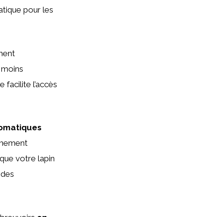
ratique pour les
ment
d moins
facilite l’accès
tomatiques
onnement
que votre lapin
 des