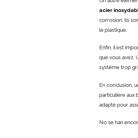
Un autre élément
acier inoxydab
corrosion. Ils s
le plastique.
Enfin, il est imp
que vous avez. U
système trop gran
En conclusion, u
particulière aux
adapté pour assu
No se han encon