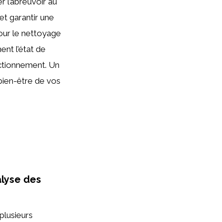
 l’abreuvoir au
et garantir une
our le nettoyage
ent l’état de
nctionnement. Un
 bien-être de vos
alyse des
plusieurs