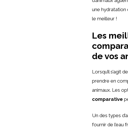
d’animaux aguerr
une hydratation 
le meilleur !
Les meil
comparat
de vos 
Lorsqu’il s’agit d
prendre en comp
animaux. Les opt
comparative
pe
Un des types d’a
fournir de l’eau