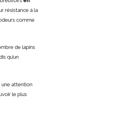
abreuvoirs
en
r résistance à la
es odeurs comme
ombre de lapins
dis qu’un
 une attention
voir le plus