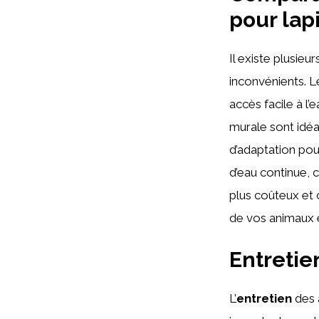
pour lap
Il existe plusieu
inconvénients. 
accès facile à l
murale sont idéa
d’adaptation pour
d’eau continue, 
plus coûteux et 
de vos animaux es
Entretie
L’
entretien
des 