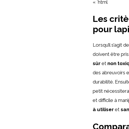
« `html
Les crit
pour lap
Lorsqu’il s’agit 
doivent être pris
sûr
et
non toxi
des abreuvoirs e
durabilité. Ensui
petit nécessiter
et difficile à ma
à utiliser
et
san
Comparai